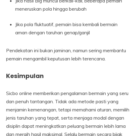
Jika hasil Big muncul berkali-kali, beberapa pemain
meneruskan pola hingga berubah
Jika pola fluktuatif, pemain bisa kembali bermain
aman dengan taruhan genap/ganjil
Pendekatan ini bukan jaminan, namun sering membantu
pemain mengambil keputusan lebih terencana.
Kesimpulan
Sicbo online memberikan pengalaman bermain yang seru
dan penuh tantangan. Tidak ada metode pasti yang
menjamin kemenangan, tetapi memahami aturan, memilih
jenis taruhan yang tepat, serta menjaga modal dengan
disiplin dapat meningkatkan peluang bermain lebih lama
dan meraih hasil maksimal. Selalu bermain secara bijak