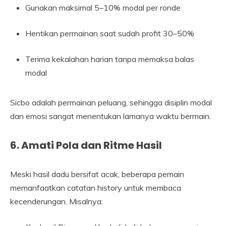
Gunakan maksimal 5–10% modal per ronde
Hentikan permainan saat sudah profit 30–50%
Terima kekalahan harian tanpa memaksa balas
modal
Sicbo adalah permainan peluang, sehingga disiplin modal
dan emosi sangat menentukan lamanya waktu bermain.
6. Amati Pola dan Ritme Hasil
Meski hasil dadu bersifat acak, beberapa pemain
memanfaatkan catatan history untuk membaca
kecenderungan. Misalnya: