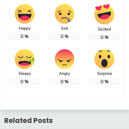
Happy
Sad
Excited
0
%
0
%
0
%
Sleepy
Angry
Surprise
0
%
0
%
0
%
Related Posts