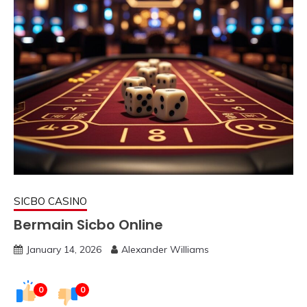
SICBO CASINO
Bermain Sicbo Online
January 14, 2026
Alexander Williams
0
0