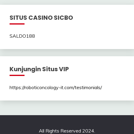
SITUS CASINO SICBO
SALDO188
Kunjungin Situs VIP
https://roboticoncology-it.com/testimonials/
All Rights Reserved 2024.