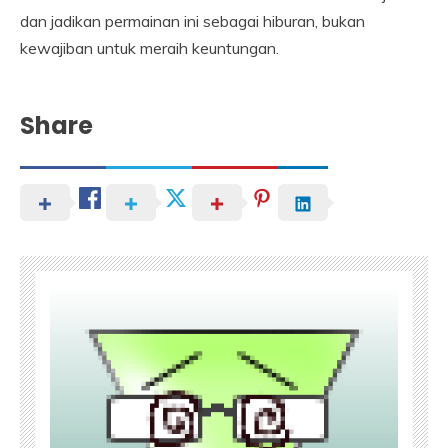
dan jadikan permainan ini sebagai hiburan, bukan
kewajiban untuk meraih keuntungan.
Share