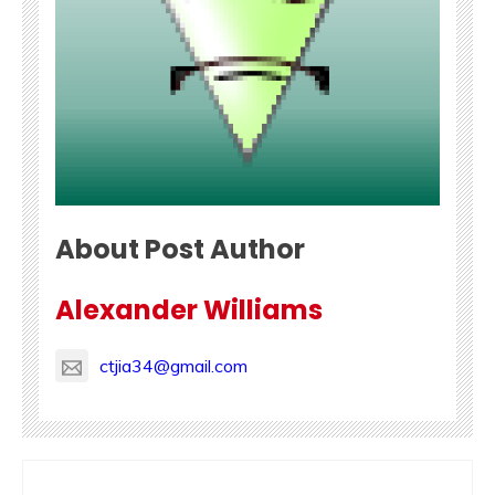
About Post Author
Alexander Williams
ctjia34@gmail.com