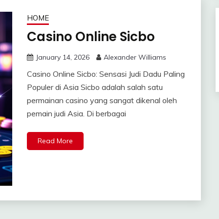
HOME
Casino Online Sicbo
January 14, 2026
Alexander Williams
Casino Online Sicbo: Sensasi Judi Dadu Paling
Populer di Asia Sicbo adalah salah satu
permainan casino yang sangat dikenal oleh
pemain judi Asia. Di berbagai
Read More