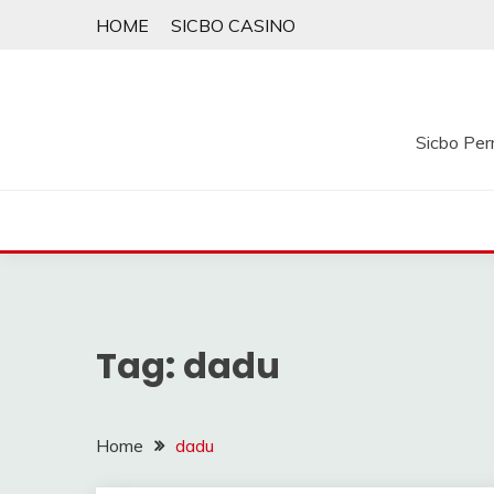
Skip
HOME
SICBO CASINO
to
content
Sicbo Per
Tag:
dadu
Home
dadu